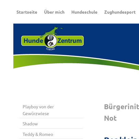
Startseite
Über mich
Hundeschule
Zughundesport
Bürgerinit
Playboy von der
Gewürzwiese
Not
Shadow
Teddy & Romeo