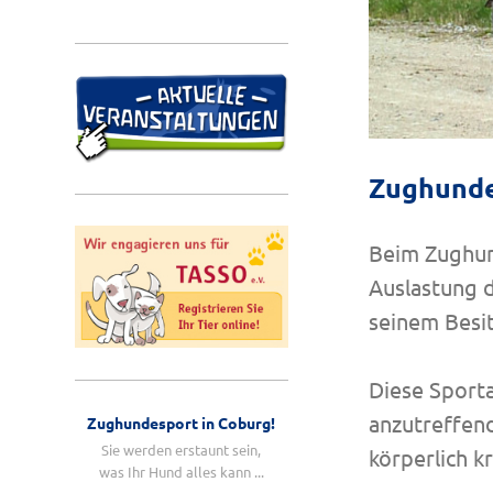
Zughund
Beim Zughun
Auslastung 
seinem Besi
Diese Sporta
anzutreffend
Zughundesport in Coburg!
Sie werden erstaunt sein,
körperlich 
was Ihr Hund alles kann ...