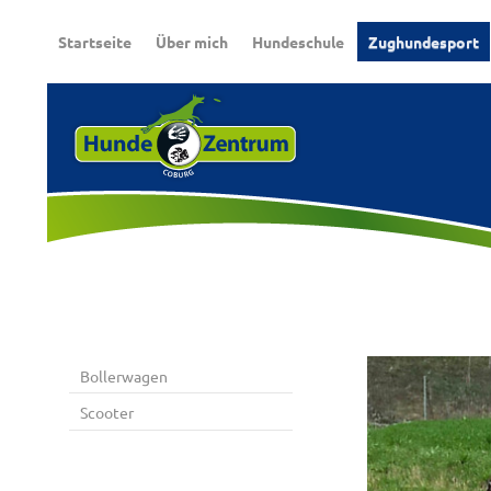
Startseite
Über mich
Hundeschule
Zughundesport
Bollerwagen
Scooter