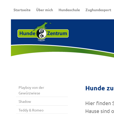
Startseite
Über mich
Hundeschule
Zughundesport
Hunde zu
Playboy von der
Gewürzwiese
Shadow
Hier finden 
Teddy & Romeo
Hause sind o